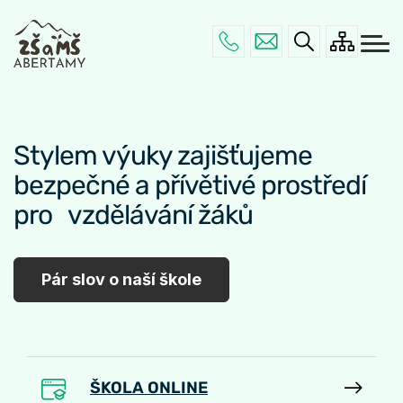
Menu
Přejít
ZÁKLADNÍ ŠKOLA
navigace
k
hlavnímu
MATEŘSKÁ ŠKOLA
obsahu
ŠKOLNÍ JÍDELNA
POVINNÉ INFO
Stylem výuky zajišťujeme
KONTAKTY
bezpečné a přívětivé prostředí
pro vzdělávání žáků
Pár slov o naší škole
ŠKOLA ONLINE