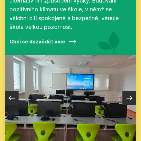
alternativním způsobem výuky. Budování
pozitivního klimatu ve škole, v němž se
všichni cítí spokojeně a bezpečně, věnuje
škola velkou pozornost.
Chci se dozvědět více