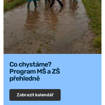
Co chystáme?
Program MŠ a ZŠ
přehledně
Zobrazit kalendář