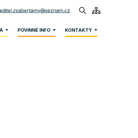
reditel.zsabertamy@seznam.cz
NA
POVINNÉ INFO
KONTAKTY