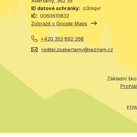
Abertamy
, 362 35
ID datové schránky
ci3mqvr
IČ
0060610832
Zobrazit v Google Maps
+420 353 892 268
reditel.zsabertamy@seznam.cz
Základní ško
Prohláš
EDW