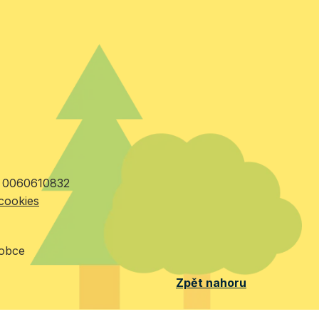
Č: 0060610832
cookies
 obce
Zpět nahoru