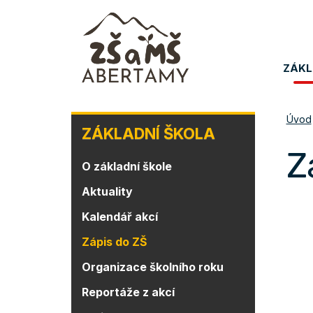
Přejít
k
hlavnímu
Me
obsahu
ZÁKL
na
ZÁKLADNÍ
Úvod
ZÁKLADNÍ ŠKOLA
ŠKOLA
Z
O základní škole
Aktuality
Kalendář akcí
Zápis do ZŠ
Organizace školního roku
Reportáže z akcí