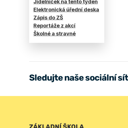
Jídelníček na tento týden
Elektronická úřední deska
Zápis do ZŠ
Reportáže z akcí
Školné a stravné
Sledujte naše sociální sí
ZÁKLADNÍ ŠKOLA