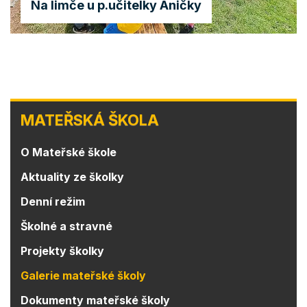
Na limče u p.učitelky Aničky
MATEŘSKÁ
MATEŘSKÁ ŠKOLA
ŠKOLA
O Mateřské škole
Aktuality ze školky
Denní režim
Školné a stravné
Projekty školky
Galerie mateřské školy
Dokumenty mateřské školy