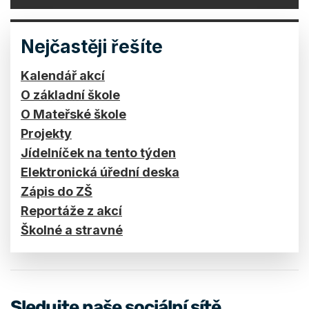
Nejčastěji řešíte
Kalendář akcí
O základní škole
O Mateřské škole
Projekty
Jídelníček na tento týden
Elektronická úřední deska
Zápis do ZŠ
Reportáže z akcí
Školné a stravné
Sledujte naše sociální sítě