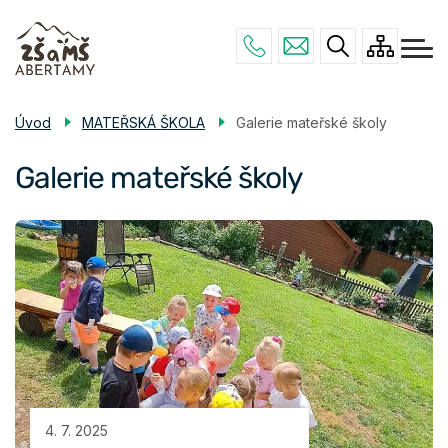
Menu
Přejít
ZÁKLADNÍ ŠKOLA
navigace
k
hlavnímu
MATEŘSKÁ ŠKOLA
obsahu
ŠKOLNÍ JÍDELNA
Úvod
MATEŘSKÁ ŠKOLA
Galerie mateřské školy
POVINNÉ INFO
Galerie mateřské školy
KONTAKTY
4. 7. 2025