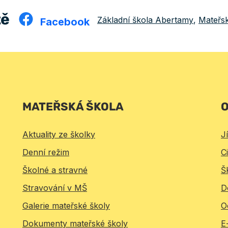
tě
Základní škola Abertamy
,
Mateřs
Facebook
MATEŘSKÁ ŠKOLA
O
Aktuality ze školky
J
Denní režim
Ci
Školné a stravné
Š
Stravování v MŠ
D
Galerie mateřské školy
O
Dokumenty mateřské školy
E