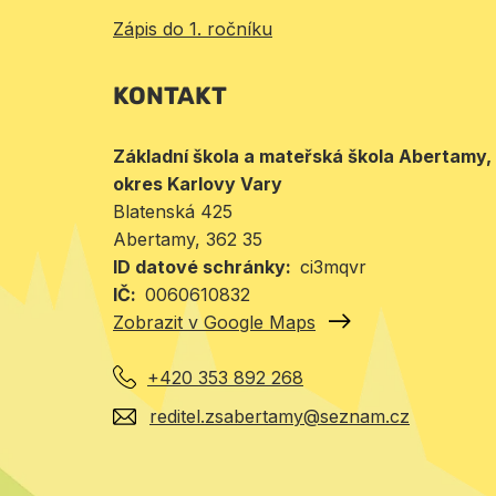
Zápis do 1. ročníku
KONTAKT
Základní škola a mateřská škola Abertamy,
okres Karlovy Vary
Blatenská 425
Abertamy
, 362 35
ID datové schránky
ci3mqvr
IČ
0060610832
Zobrazit v Google Maps
+420 353 892 268
reditel.zsabertamy@seznam.cz