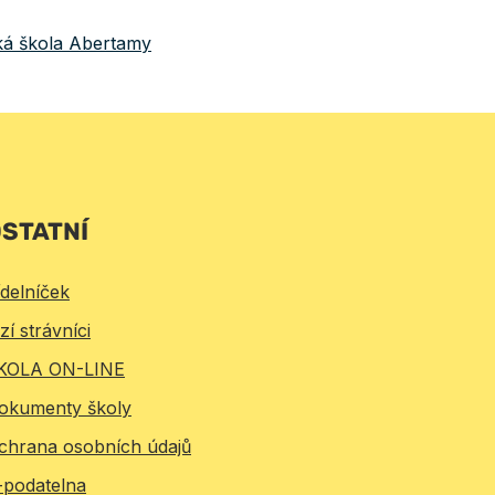
ká škola Abertamy
STATNÍ
ídelníček
zí strávníci
KOLA ON-LINE
okumenty školy
chrana osobních údajů
-podatelna