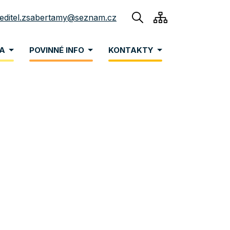
reditel.zsabertamy@seznam.cz
NA
POVINNÉ INFO
KONTAKTY