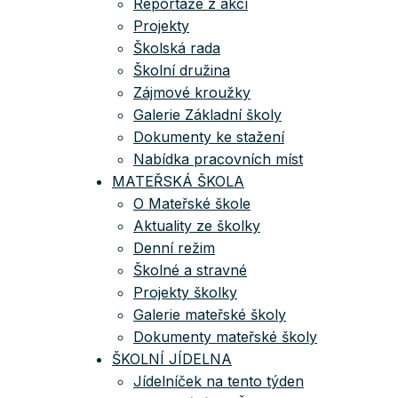
Reportáže z akcí
Projekty
Školská rada
Školní družina
Zájmové kroužky
Galerie Základní školy
Dokumenty ke stažení
Nabídka pracovních míst
MATEŘSKÁ ŠKOLA
O Mateřské škole
Aktuality ze školky
Denní režim
Školné a stravné
Projekty školky
Galerie mateřské školy
Dokumenty mateřské školy
ŠKOLNÍ JÍDELNA
Jídelníček na tento týden