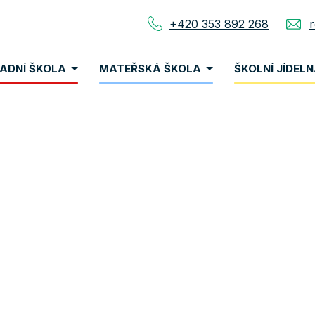
+420 353 892 268
nu
ADNÍ ŠKOLA
MATEŘSKÁ ŠKOLA
ŠKOLNÍ JÍDEL
vigace