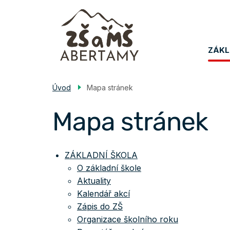
Přejít
k
hlavnímu
Me
obsahu
ZÁKL
na
Úvod
Mapa stránek
Mapa stránek
Mapa
ZÁKLADNÍ ŠKOLA
O základní škole
stránek
Aktuality
Kalendář akcí
Zápis do ZŠ
Organizace školního roku