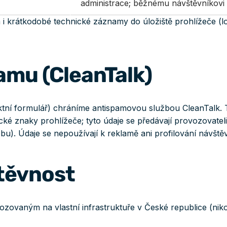
administrace; běžnému návštěvníkovi
 i krátkodobé technické záznamy do úložiště prohlížeče 
amu (CleanTalk)
ní formulář) chráníme antispamovou službou CleanTalk. T
cké znaky prohlížeče; tyto údaje se předávají provozovate
. Údaje se nepoužívají k reklamě ani profilování návštěv
těvnost
vaným na vlastní infrastruktuře v České republice (nikol