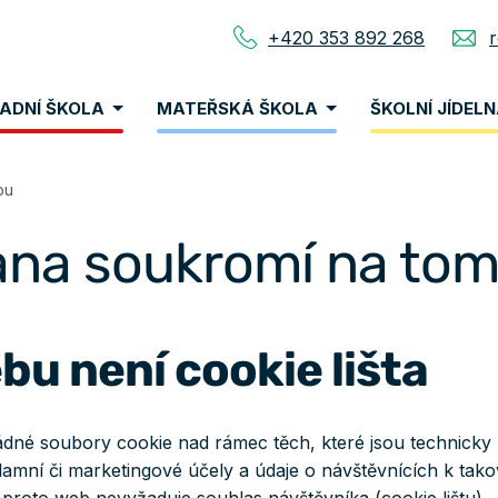
+420 353 892 268
nu
ADNÍ ŠKOLA
MATEŘSKÁ ŠKOLA
ŠKOLNÍ JÍDEL
vigace
bu
ana soukromí na to
u není cookie lišta
žádné soubory cookie nad rámec těch, které jsou technick
amní či marketingové účely a údaje o návštěvnících k ta