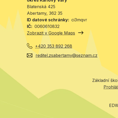
okres Karlovy Vary
Blatenská 425
Abertamy
, 362 35
ID datové schránky
ci3mqvr
IČ
0060610832
Zobrazit v Google Maps
+420 353 892 268
reditel.zsabertamy@seznam.cz
Základní ško
Prohláš
EDW