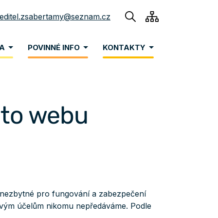
reditel.zsabertamy@seznam.cz
NA
POVINNÉ INFO
KONTAKTY
mto webu
y nezbytné pro fungování a zabezpečení
kovým účelům nikomu nepředáváme. Podle