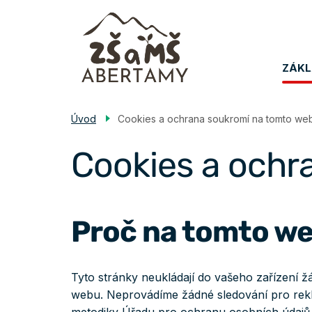
Přejít
k
hlavnímu
Me
obsahu
ZÁKL
na
Úvod
Cookies a ochrana soukromí na tomto we
Cookies a ochr
Proč na tomto web
Tyto stránky neukládají do vašeho zařízení 
webu. Neprovádíme žádné sledování pro rekl