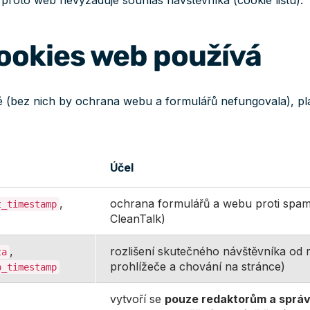
roto web nevyžaduje souhlas návštěvníka (cookie lištu).
ookies web používá
é (bez nich by ochrana webu a formulářů nefungovala), pl
Účel
,
ochrana formulářů a webu proti spa
t_timestamp
CleanTalk)
,
rozlišení skutečného návštěvníka od 
ta
prohlížeče a chování na stránce)
p_timestamp
vytvoří se
pouze redaktorům a sprá