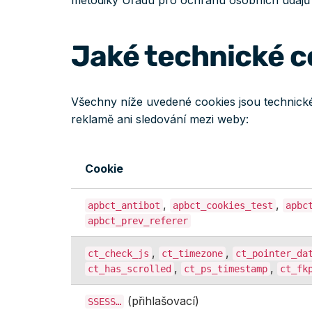
metodiky Úřadu pro ochranu osobních údajů p
Jaké technické c
Všechny níže uvedené cookies jsou technick
reklamě ani sledování mezi weby:
Cookie
,
,
apbct_antibot
apbct_cookies_test
apbc
apbct_prev_referer
,
,
ct_check_js
ct_timezone
ct_pointer_da
,
,
ct_has_scrolled
ct_ps_timestamp
ct_fk
(přihlašovací)
SSESS…