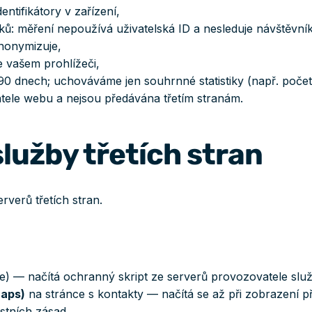
ntifikátory v zařízení,
íků: měření nepoužívá uživatelská ID a nesleduje návštěvní
nonymizuje,
 vašem prohlížeči,
 dnech; uchováváme jen souhrnné statistiky (např. počet
atele webu a nejsou předávána třetím stranám.
lužby třetích stran
rverů třetích stran.
e) — načítá ochranný skript ze serverů provozovatele slu
Maps)
na stránce s kontakty — načítá se až při zobrazení p
stních zásad.