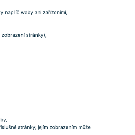
ky napříč weby ani zařízeními,
 zobrazení stránky),
žby,
říslušné stránky; jejím zobrazením může