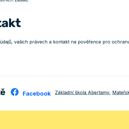
takt
dajů, vašich právech a kontakt na pověřence pro ochranu
tě
Základní škola Abertamy
,
Mateřs
Facebook