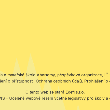
la a mateřská škola Abertamy, příspěvková organizace, I
ení o přístupnosti
Ochrana osobních údajů
Prohlášení o 
O tento web se stará
Edefi s.r.o.
IS -
Ucelené webové řešení včetně legislativy pro školy a