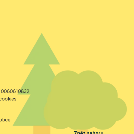
Č: 0060610832
cookies
 obce
Zpět nahoru