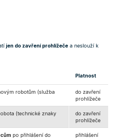
atí
jen do zavření prohlížeče
a neslouží k
Platnost
movým robotům (služba
do zavření
prohlížeče
robota (technické znaky
do zavření
prohlížeče
vcům
po přihlášení do
přihlášení