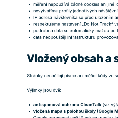
měření nepoužívá žádné cookies ani jiné ide
nevytváříme profily jednotlivých návštěvn
IP adresa návštěvníka se před uložením a
respektujeme nastavení „Do Not Track“ ve
podrobná data se automaticky mažou po 90
data neopouštějí infrastrukturu provozov
Vložený obsah a s
Stránky nenačítají písma ani měřicí kódy ze se
Výjimky jsou dvě:
antispamová ochrana CleanTalk
(viz výš
vložená mapa s polohou školy (Google 
Google zpracovat vaši IP adresu podle vla